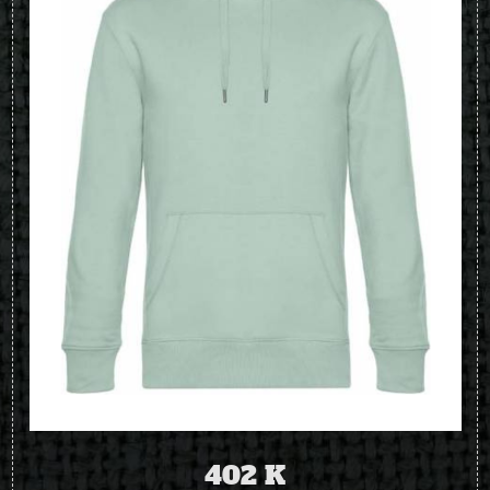
402 K