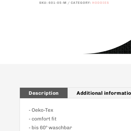
SKU:
601-05-M
CATEGORY:
HODDIES
t
e
r
n
a
t
i
v
e
:
Description
Additional informati
- Oeko-Tex
- comfort fit
- bis 60° waschbar