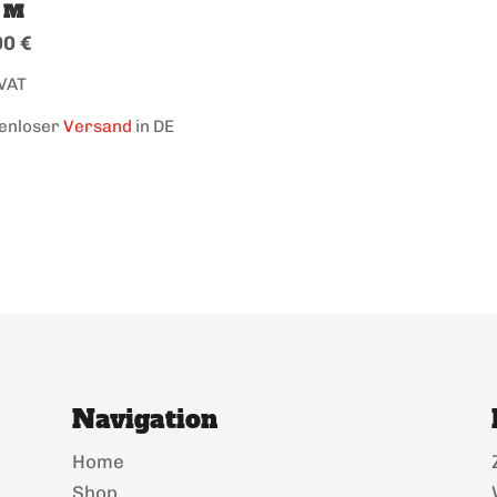
 M
00
€
 VAT
enloser
Versand
in DE
Navigation
Home
Shop