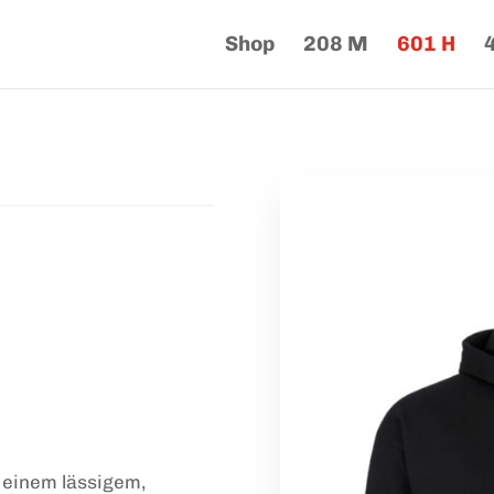
Shop
208 M
601 H
 einem lässigem,