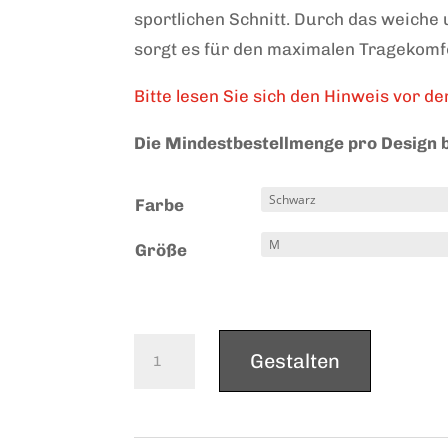
sportlichen Schnitt. Durch das weiche
sorgt es für den maximalen Tragekomf
Bitte lesen Sie sich den Hinweis vor d
Die Mindestbestellmenge pro Design b
Farbe
Größe
601
Gestalten
H
quantity
A
l